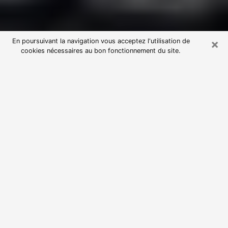
×
En poursuivant la navigation vous acceptez l'utilisation de
cookies nécessaires au bon fonctionnement du site.
Consultation avec une voyante
astrologue à Hirson (02500)
Par l’entremise de la voyance, vous pouvez de nos
jours découvrir les faits marquants de votre passé qui
vous étaient dissimulés. Loin d’être restrictive, elle
vous permet également de sonder les évènements
actuels et futurs de votre existence. Cet avantage
qu’elle procure fait qu’un nombre en perpétuelle
croissance de personne se tourne vers cette pratique.
Toutefois, à l’instar de tous les domaines florissants,
dénicher la voyante idéale devient du fait de la
prolifération des voyantes véreuses un sacré casse-
tête. Les arts divinatoires n’étant pas à la portée de