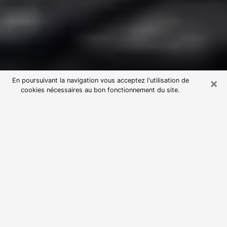
×
En poursuivant la navigation vous acceptez l'utilisation de
cookies nécessaires au bon fonctionnement du site.
Consultation avec une voyante
astrologue à Villers-Cotterêts
(02600)
Par l’entremise de la voyance, vous pouvez de nos
jours découvrir les faits marquants de votre passé qui
vous étaient dissimulés. Loin d’être restrictive, elle
vous permet également de sonder les évènements
actuels et futurs de votre existence. Cet avantage
qu’elle procure fait qu’un nombre en perpétuelle
croissance de personne se tourne vers cette pratique.