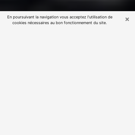
×
En poursuivant la navigation vous acceptez l'utilisation de
cookies nécessaires au bon fonctionnement du site.
Consultation avec une voyante
astrologue à Antibes (06160)
Par l’entremise de la voyance, vous pouvez de nos
jours découvrir les faits marquants de votre passé qui
vous étaient dissimulés. Loin d’être restrictive, elle
vous permet également de sonder les évènements
actuels et futurs de votre existence. Cet avantage
qu’elle procure fait qu’un nombre en perpétuelle
croissance de personne se tourne vers cette pratique.
Toutefois, à l’instar de tous les domaines florissants,
dénicher la voyante idéale devient du fait de la
prolifération des voyantes véreuses un sacré casse-
tête. Les arts divinatoires n’étant pas à la portée de
tous, il serait bien avisé de se tourner vers une