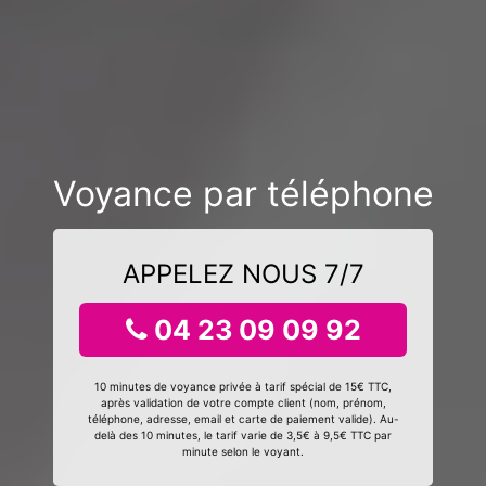
Voyance par téléphone
APPELEZ NOUS 7/7
04 23 09 09 92
10 minutes de voyance privée à tarif spécial de 15€ TTC,
après validation de votre compte client (nom, prénom,
téléphone, adresse, email et carte de paiement valide). Au-
delà des 10 minutes, le tarif varie de 3,5€ à 9,5€ TTC par
minute selon le voyant.