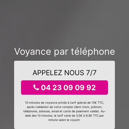
Voyance par téléphone
APPELEZ NOUS 7/7
04 23 09 09 92
10 minutes de voyance privée à tarif spécial de 15€ TTC,
après validation de votre compte client (nom, prénom,
téléphone, adresse, email et carte de paiement valide). Au-
delà des 10 minutes, le tarif varie de 3,5€ à 9,5€ TTC par
minute selon le voyant.