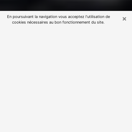
×
En poursuivant la navigation vous acceptez l'utilisation de
cookies nécessaires au bon fonctionnement du site.
Consultation avec une voyante
astrologue à Menton (06500)
Par l’entremise de la voyance, vous pouvez de nos
jours découvrir les faits marquants de votre passé qui
vous étaient dissimulés. Loin d’être restrictive, elle
vous permet également de sonder les évènements
actuels et futurs de votre existence. Cet avantage
qu’elle procure fait qu’un nombre en perpétuelle
croissance de personne se tourne vers cette pratique.
Toutefois, à l’instar de tous les domaines florissants,
dénicher la voyante idéale devient du fait de la
prolifération des voyantes véreuses un sacré casse-
tête. Les arts divinatoires n’étant pas à la portée de
tous, il serait bien avisé de se tourner vers une