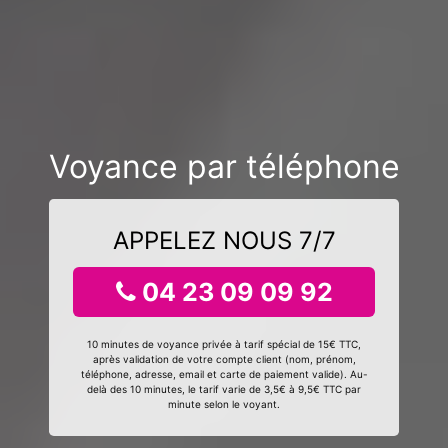
Voyance par téléphone
APPELEZ NOUS 7/7
04 23 09 09 92
10 minutes de voyance privée à tarif spécial de 15€ TTC,
après validation de votre compte client (nom, prénom,
téléphone, adresse, email et carte de paiement valide). Au-
delà des 10 minutes, le tarif varie de 3,5€ à 9,5€ TTC par
minute selon le voyant.