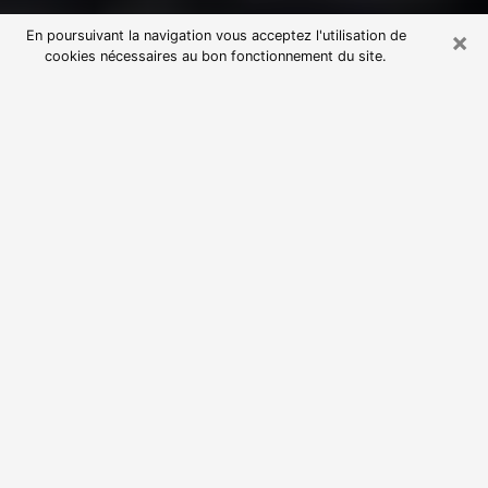
×
En poursuivant la navigation vous acceptez l'utilisation de
cookies nécessaires au bon fonctionnement du site.
Consultation avec une voyante
astrologue à Vence (06140)
Par l’entremise de la voyance, vous pouvez de nos
jours découvrir les faits marquants de votre passé qui
vous étaient dissimulés. Loin d’être restrictive, elle
vous permet également de sonder les évènements
actuels et futurs de votre existence. Cet avantage
qu’elle procure fait qu’un nombre en perpétuelle
croissance de personne se tourne vers cette pratique.
Toutefois, à l’instar de tous les domaines florissants,
dénicher la voyante idéale devient du fait de la
prolifération des voyantes véreuses un sacré casse-
tête. Les arts divinatoires n’étant pas à la portée de
tous, il serait bien avisé de se tourner vers une
voyante sérieuse capable de ressortir aisément les