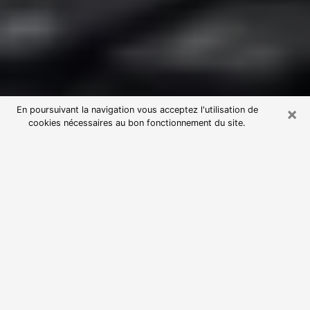
×
En poursuivant la navigation vous acceptez l'utilisation de
cookies nécessaires au bon fonctionnement du site.
Consultation avec une voyante
astrologue à Villeneuve-Loubet
(06270)
Par l’entremise de la voyance, vous pouvez de nos
jours découvrir les faits marquants de votre passé qui
vous étaient dissimulés. Loin d’être restrictive, elle
vous permet également de sonder les évènements
actuels et futurs de votre existence. Cet avantage
qu’elle procure fait qu’un nombre en perpétuelle
croissance de personne se tourne vers cette pratique.