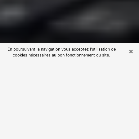
×
En poursuivant la navigation vous acceptez l'utilisation de
cookies nécessaires au bon fonctionnement du site.
Consultation avec une voyante
astrologue à Romilly-sur-Seine
(10100)
Par l’entremise de la voyance, vous pouvez de nos
jours découvrir les faits marquants de votre passé qui
vous étaient dissimulés. Loin d’être restrictive, elle
vous permet également de sonder les évènements
actuels et futurs de votre existence. Cet avantage
qu’elle procure fait qu’un nombre en perpétuelle
croissance de personne se tourne vers cette pratique.