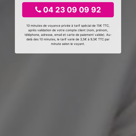
04 23 09 09 92
10 minutes de voyance privée à tarif spécial de 15€ TTC,
après validation de votre compte client (nom, prénom,
téléphone, adresse, email et carte de paiement valide). Au-
delà des 10 minutes, le tarif varie de 3,5€ à 9,5€ TTC par
minute selon le voyant.