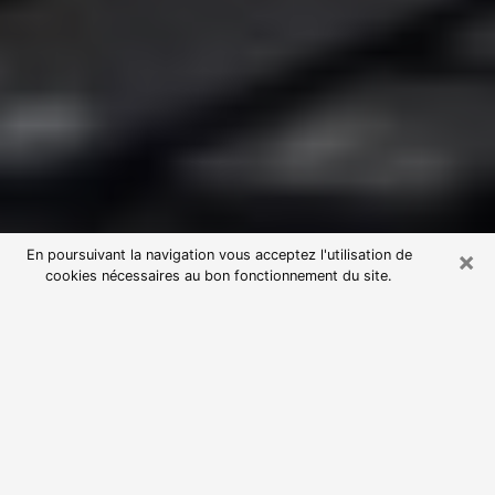
×
En poursuivant la navigation vous acceptez l'utilisation de
cookies nécessaires au bon fonctionnement du site.
Consultation avec une voyante
astrologue à Villefranche-de-
Rouergue (12200)
Par l’entremise de la voyance, vous pouvez de nos
jours découvrir les faits marquants de votre passé qui
vous étaient dissimulés. Loin d’être restrictive, elle
vous permet également de sonder les évènements