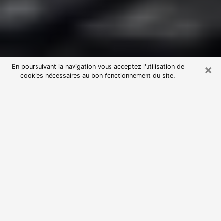
×
En poursuivant la navigation vous acceptez l'utilisation de
cookies nécessaires au bon fonctionnement du site.
Consultation avec une voyante
astrologue à Arpajon-sur-Cère
(15130)
Par l’entremise de la voyance, vous pouvez de nos
jours découvrir les faits marquants de votre passé qui
vous étaient dissimulés. Loin d’être restrictive, elle
vous permet également de sonder les évènements
actuels et futurs de votre existence. Cet avantage
qu’elle procure fait qu’un nombre en perpétuelle
croissance de personne se tourne vers cette pratique.
Toutefois, à l’instar de tous les domaines florissants,