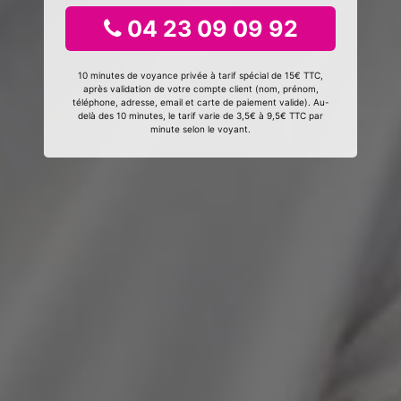
04 23 09 09 92
10 minutes de voyance privée à tarif spécial de 15€ TTC,
après validation de votre compte client (nom, prénom,
téléphone, adresse, email et carte de paiement valide). Au-
delà des 10 minutes, le tarif varie de 3,5€ à 9,5€ TTC par
minute selon le voyant.