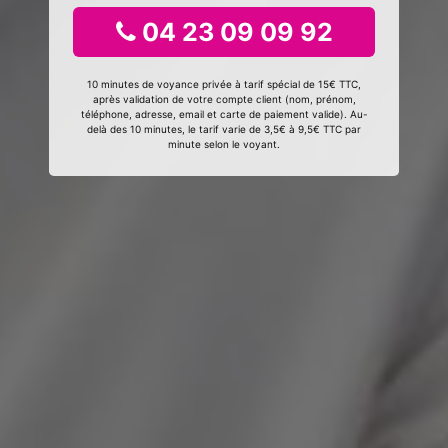
04 23 09 09 92
10 minutes de voyance privée à tarif spécial de 15€ TTC,
après validation de votre compte client (nom, prénom,
téléphone, adresse, email et carte de paiement valide). Au-
delà des 10 minutes, le tarif varie de 3,5€ à 9,5€ TTC par
minute selon le voyant.