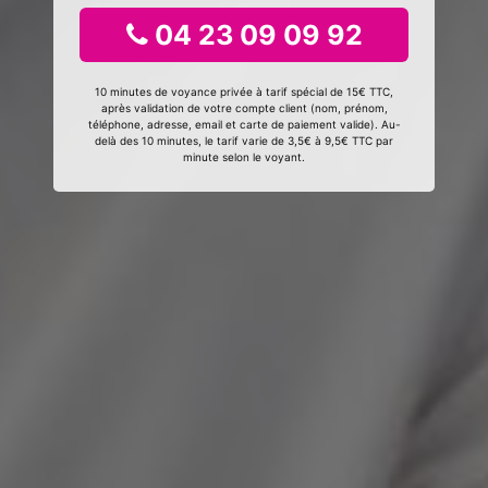
04 23 09 09 92
10 minutes de voyance privée à tarif spécial de 15€ TTC,
après validation de votre compte client (nom, prénom,
téléphone, adresse, email et carte de paiement valide). Au-
delà des 10 minutes, le tarif varie de 3,5€ à 9,5€ TTC par
minute selon le voyant.