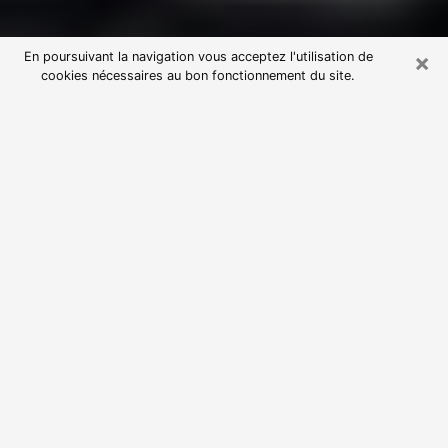
×
En poursuivant la navigation vous acceptez l'utilisation de
cookies nécessaires au bon fonctionnement du site.
Consultation avec une voyante
astrologue à Royan (17200)
Par l’entremise de la voyance, vous pouvez de nos
jours découvrir les faits marquants de votre passé qui
vous étaient dissimulés. Loin d’être restrictive, elle
vous permet également de sonder les évènements
actuels et futurs de votre existence. Cet avantage
qu’elle procure fait qu’un nombre en perpétuelle
croissance de personne se tourne vers cette pratique.
Toutefois, à l’instar de tous les domaines florissants,
dénicher la voyante idéale devient du fait de la
prolifération des voyantes véreuses un sacré casse-
tête. Les arts divinatoires n’étant pas à la portée de
tous, il serait bien avisé de se tourner vers une