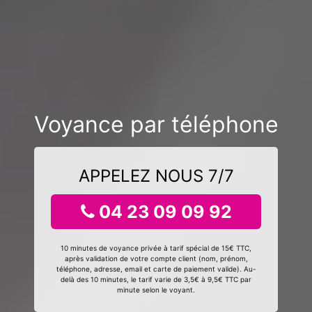
Voyance par téléphone
APPELEZ NOUS 7/7
04 23 09 09 92
10 minutes de voyance privée à tarif spécial de 15€ TTC,
après validation de votre compte client (nom, prénom,
téléphone, adresse, email et carte de paiement valide). Au-
delà des 10 minutes, le tarif varie de 3,5€ à 9,5€ TTC par
minute selon le voyant.