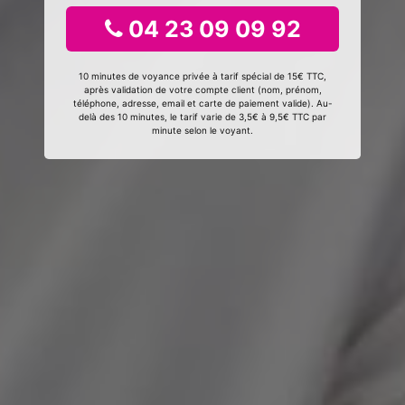
04 23 09 09 92
10 minutes de voyance privée à tarif spécial de 15€ TTC,
après validation de votre compte client (nom, prénom,
téléphone, adresse, email et carte de paiement valide). Au-
delà des 10 minutes, le tarif varie de 3,5€ à 9,5€ TTC par
minute selon le voyant.