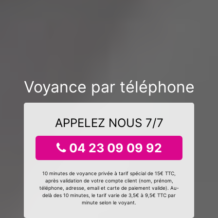
Voyance par téléphone
APPELEZ NOUS 7/7
04 23 09 09 92
10 minutes de voyance privée à tarif spécial de 15€ TTC,
après validation de votre compte client (nom, prénom,
téléphone, adresse, email et carte de paiement valide). Au-
delà des 10 minutes, le tarif varie de 3,5€ à 9,5€ TTC par
minute selon le voyant.