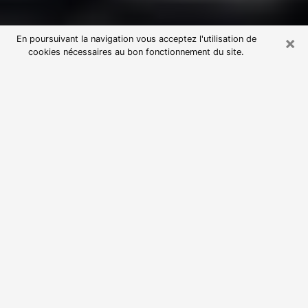
×
En poursuivant la navigation vous acceptez l'utilisation de
cookies nécessaires au bon fonctionnement du site.
Consultation avec une voyante
astrologue à Ussel (19200)
Par l’entremise de la voyance, vous pouvez de nos
jours découvrir les faits marquants de votre passé qui
vous étaient dissimulés. Loin d’être restrictive, elle
vous permet également de sonder les évènements
actuels et futurs de votre existence. Cet avantage
qu’elle procure fait qu’un nombre en perpétuelle
croissance de personne se tourne vers cette pratique.
Toutefois, à l’instar de tous les domaines florissants,
dénicher la voyante idéale devient du fait de la
prolifération des voyantes véreuses un sacré casse-
tête. Les arts divinatoires n’étant pas à la portée de
tous, il serait bien avisé de se tourner vers une