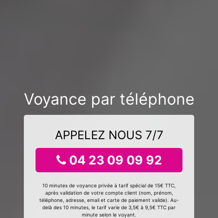
Voyance par téléphone
APPELEZ NOUS 7/7
04 23 09 09 92
10 minutes de voyance privée à tarif spécial de 15€ TTC,
après validation de votre compte client (nom, prénom,
téléphone, adresse, email et carte de paiement valide). Au-
delà des 10 minutes, le tarif varie de 3,5€ à 9,5€ TTC par
minute selon le voyant.