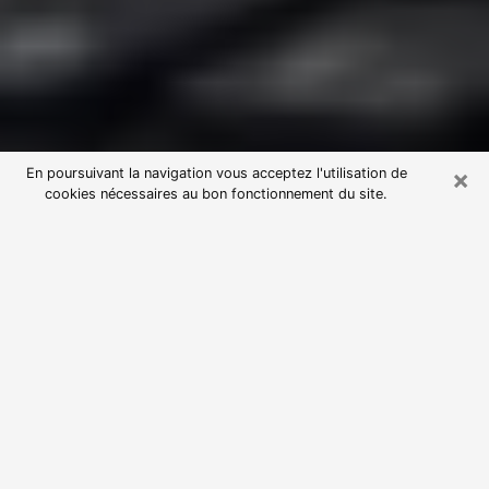
×
En poursuivant la navigation vous acceptez l'utilisation de
cookies nécessaires au bon fonctionnement du site.
Consultation avec une voyante
astrologue à Courcouronnes
(91080)
Par l’entremise de la voyance, vous pouvez de nos
jours découvrir les faits marquants de votre passé qui
vous étaient dissimulés. Loin d’être restrictive, elle
vous permet également de sonder les évènements
actuels et futurs de votre existence. Cet avantage
qu’elle procure fait qu’un nombre en perpétuelle
croissance de personne se tourne vers cette pratique.