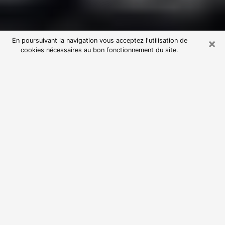
×
En poursuivant la navigation vous acceptez l'utilisation de
cookies nécessaires au bon fonctionnement du site.
Consultation avec une voyante
astrologue à Massy (91300)
Par l’entremise de la voyance, vous pouvez de nos
jours découvrir les faits marquants de votre passé qui
vous étaient dissimulés. Loin d’être restrictive, elle
vous permet également de sonder les évènements
actuels et futurs de votre existence. Cet avantage
qu’elle procure fait qu’un nombre en perpétuelle
croissance de personne se tourne vers cette pratique.
Toutefois, à l’instar de tous les domaines florissants,
dénicher la voyante idéale devient du fait de la
prolifération des voyantes véreuses un sacré casse-
tête. Les arts divinatoires n’étant pas à la portée de