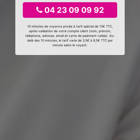
04 23 09 09 92
10 minutes de voyance privée à tarif spécial de 15€ TTC,
après validation de votre compte client (nom, prénom,
téléphone, adresse, email et carte de paiement valide). Au-
delà des 10 minutes, le tarif varie de 3,5€ à 9,5€ TTC par
minute selon le voyant.