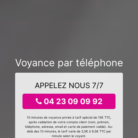
Voyance par téléphone
APPELEZ NOUS 7/7
04 23 09 09 92
10 minutes de voyance privée à tarif spécial de 15€ TTC,
après validation de votre compte client (nom, prénom,
téléphone, adresse, email et carte de paiement valide). Au-
delà des 10 minutes, le tarif varie de 3,5€ à 9,5€ TTC par
minute selon le voyant.