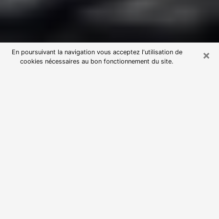
×
En poursuivant la navigation vous acceptez l'utilisation de
cookies nécessaires au bon fonctionnement du site.
Consultation avec une voyante
astrologue à Morangis (91420)
Par l’entremise de la voyance, vous pouvez de nos
jours découvrir les faits marquants de votre passé qui
vous étaient dissimulés. Loin d’être restrictive, elle
vous permet également de sonder les évènements
actuels et futurs de votre existence. Cet avantage
qu’elle procure fait qu’un nombre en perpétuelle
croissance de personne se tourne vers cette pratique.
Toutefois, à l’instar de tous les domaines florissants,
dénicher la voyante idéale devient du fait de la
prolifération des voyantes véreuses un sacré casse-