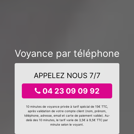
Voyance par téléphone
APPELEZ NOUS 7/7
04 23 09 09 92
10 minutes de voyance privée à tarif spécial de 15€ TTC,
après validation de votre compte client (nom, prénom,
téléphone, adresse, email et carte de paiement valide). Au-
delà des 10 minutes, le tarif varie de 3,5€ à 9,5€ TTC par
minute selon le voyant.