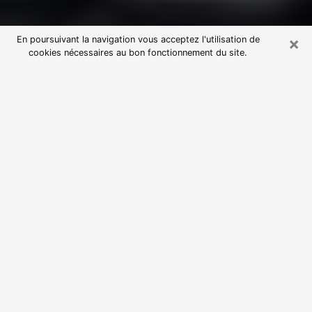
×
En poursuivant la navigation vous acceptez l'utilisation de
cookies nécessaires au bon fonctionnement du site.
Consultation avec une voyante
astrologue à Orsay (91400)
Par l’entremise de la voyance, vous pouvez de nos
jours découvrir les faits marquants de votre passé qui
vous étaient dissimulés. Loin d’être restrictive, elle
vous permet également de sonder les évènements
actuels et futurs de votre existence. Cet avantage
qu’elle procure fait qu’un nombre en perpétuelle
croissance de personne se tourne vers cette pratique.
Toutefois, à l’instar de tous les domaines florissants,
dénicher la voyante idéale devient du fait de la
prolifération des voyantes véreuses un sacré casse-
tête. Les arts divinatoires n’étant pas à la portée de
tous, il serait bien avisé de se tourner vers une