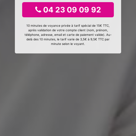
04 23 09 09 92
10 minutes de voyance privée à tarif spécial de 15€ TTC,
après validation de votre compte client (nom, prénom,
téléphone, adresse, email et carte de paiement valide). Au-
delà des 10 minutes, le tarif varie de 3,5€ à 9,5€ TTC par
minute selon le voyant.