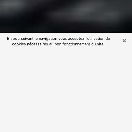
×
En poursuivant la navigation vous acceptez l'utilisation de
cookies nécessaires au bon fonctionnement du site.
Consultation avec une voyante
astrologue à Viry-Châtillon (91170)
Par l’entremise de la voyance, vous pouvez de nos
jours découvrir les faits marquants de votre passé qui
vous étaient dissimulés. Loin d’être restrictive, elle
vous permet également de sonder les évènements
actuels et futurs de votre existence. Cet avantage
qu’elle procure fait qu’un nombre en perpétuelle
croissance de personne se tourne vers cette pratique.
Toutefois, à l’instar de tous les domaines florissants,
dénicher la voyante idéale devient du fait de la