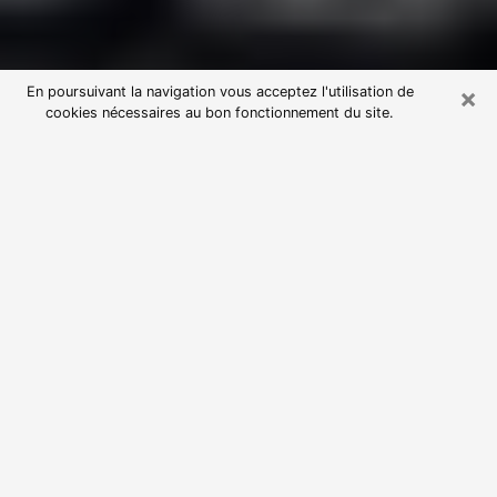
×
En poursuivant la navigation vous acceptez l'utilisation de
cookies nécessaires au bon fonctionnement du site.
Consultation avec une voyante
astrologue à Lesneven (29260)
Par l’entremise de la voyance, vous pouvez de nos
jours découvrir les faits marquants de votre passé qui
vous étaient dissimulés. Loin d’être restrictive, elle
vous permet également de sonder les évènements
actuels et futurs de votre existence. Cet avantage
qu’elle procure fait qu’un nombre en perpétuelle
croissance de personne se tourne vers cette pratique.
Toutefois, à l’instar de tous les domaines florissants,
dénicher la voyante idéale devient du fait de la
prolifération des voyantes véreuses un sacré casse-
tête. Les arts divinatoires n’étant pas à la portée de