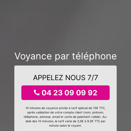
Voyance par téléphone
APPELEZ NOUS 7/7
04 23 09 09 92
10 minutes de voyance privée à tarif spécial de 15€ TTC,
après validation de votre compte client (nom, prénom,
téléphone, adresse, email et carte de paiement valide). Au-
delà des 10 minutes, le tarif varie de 3,5€ à 9,5€ TTC par
minute selon le voyant.