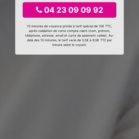
04 23 09 09 92
10 minutes de voyance privée à tarif spécial de 15€ TTC,
après validation de votre compte client (nom, prénom,
téléphone, adresse, email et carte de paiement valide). Au-
delà des 10 minutes, le tarif varie de 3,5€ à 9,5€ TTC par
minute selon le voyant.