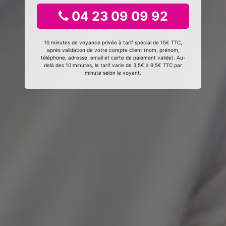
04 23 09 09 92
10 minutes de voyance privée à tarif spécial de 15€ TTC,
après validation de votre compte client (nom, prénom,
téléphone, adresse, email et carte de paiement valide). Au-
delà des 10 minutes, le tarif varie de 3,5€ à 9,5€ TTC par
minute selon le voyant.