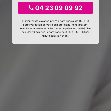
04 23 09 09 92
10 minutes de voyance privée à tarif spécial de 15€ TTC,
après validation de votre compte client (nom, prénom,
téléphone, adresse, email et carte de paiement valide). Au-
delà des 10 minutes, le tarif varie de 3,5€ à 9,5€ TTC par
minute selon le voyant.