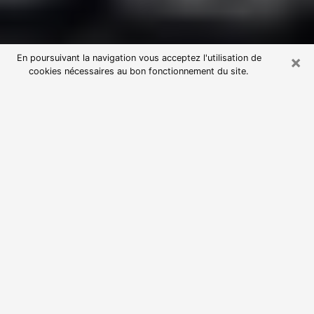
×
En poursuivant la navigation vous acceptez l'utilisation de
cookies nécessaires au bon fonctionnement du site.
Consultation avec une voyante
astrologue à Trégunc (29910)
Par l’entremise de la voyance, vous pouvez de nos
jours découvrir les faits marquants de votre passé qui
vous étaient dissimulés. Loin d’être restrictive, elle
vous permet également de sonder les évènements
actuels et futurs de votre existence. Cet avantage
qu’elle procure fait qu’un nombre en perpétuelle
croissance de personne se tourne vers cette pratique.
Toutefois, à l’instar de tous les domaines florissants,
dénicher la voyante idéale devient du fait de la
prolifération des voyantes véreuses un sacré casse-
tête. Les arts divinatoires n’étant pas à la portée de