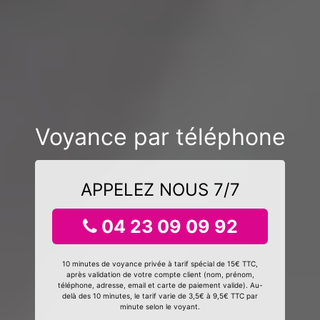
Voyance par téléphone
APPELEZ NOUS 7/7
04 23 09 09 92
10 minutes de voyance privée à tarif spécial de 15€ TTC,
après validation de votre compte client (nom, prénom,
téléphone, adresse, email et carte de paiement valide). Au-
delà des 10 minutes, le tarif varie de 3,5€ à 9,5€ TTC par
minute selon le voyant.