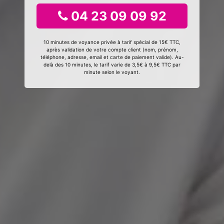
04 23 09 09 92
10 minutes de voyance privée à tarif spécial de 15€ TTC,
après validation de votre compte client (nom, prénom,
téléphone, adresse, email et carte de paiement valide). Au-
delà des 10 minutes, le tarif varie de 3,5€ à 9,5€ TTC par
minute selon le voyant.