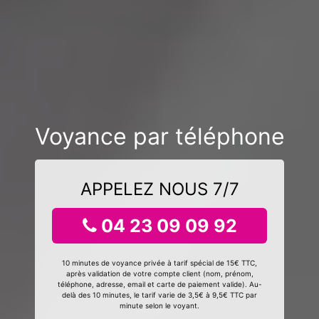
Voyance par téléphone
APPELEZ NOUS 7/7
04 23 09 09 92
10 minutes de voyance privée à tarif spécial de 15€ TTC,
après validation de votre compte client (nom, prénom,
téléphone, adresse, email et carte de paiement valide). Au-
delà des 10 minutes, le tarif varie de 3,5€ à 9,5€ TTC par
minute selon le voyant.