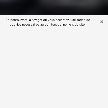
×
En poursuivant la navigation vous acceptez l'utilisation de
cookies nécessaires au bon fonctionnement du site.
Consultation avec une voyante
astrologue à Bordeaux (33800)
Par l’entremise de la voyance, vous pouvez de nos
jours découvrir les faits marquants de votre passé qui
vous étaient dissimulés. Loin d’être restrictive, elle
vous permet également de sonder les évènements
actuels et futurs de votre existence. Cet avantage
qu’elle procure fait qu’un nombre en perpétuelle
croissance de personne se tourne vers cette pratique.
Toutefois, à l’instar de tous les domaines florissants,
dénicher la voyante idéale devient du fait de la
prolifération des voyantes véreuses un sacré casse-
tête. Les arts divinatoires n’étant pas à la portée de