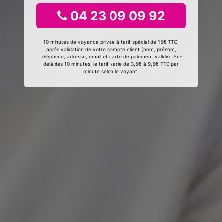
04 23 09 09 92
10 minutes de voyance privée à tarif spécial de 15€ TTC,
après validation de votre compte client (nom, prénom,
téléphone, adresse, email et carte de paiement valide). Au-
delà des 10 minutes, le tarif varie de 3,5€ à 9,5€ TTC par
minute selon le voyant.