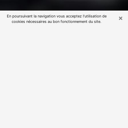
×
En poursuivant la navigation vous acceptez l'utilisation de
cookies nécessaires au bon fonctionnement du site.
Consultation avec une voyante
astrologue à Canéjan (33610)
Par l’entremise de la voyance, vous pouvez de nos
jours découvrir les faits marquants de votre passé qui
vous étaient dissimulés. Loin d’être restrictive, elle
vous permet également de sonder les évènements
actuels et futurs de votre existence. Cet avantage
qu’elle procure fait qu’un nombre en perpétuelle
croissance de personne se tourne vers cette pratique.
Toutefois, à l’instar de tous les domaines florissants,
dénicher la voyante idéale devient du fait de la
prolifération des voyantes véreuses un sacré casse-
tête. Les arts divinatoires n’étant pas à la portée de
tous, il serait bien avisé de se tourner vers une