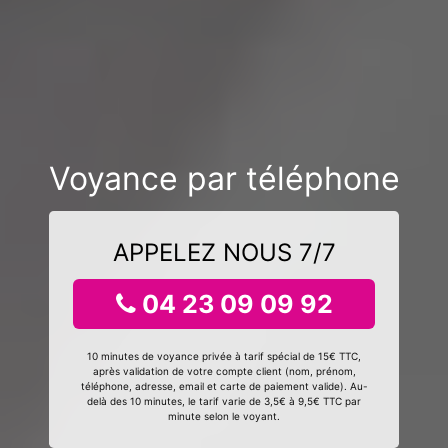
Voyance par téléphone
APPELEZ NOUS 7/7
04 23 09 09 92
10 minutes de voyance privée à tarif spécial de 15€ TTC,
après validation de votre compte client (nom, prénom,
téléphone, adresse, email et carte de paiement valide). Au-
delà des 10 minutes, le tarif varie de 3,5€ à 9,5€ TTC par
minute selon le voyant.