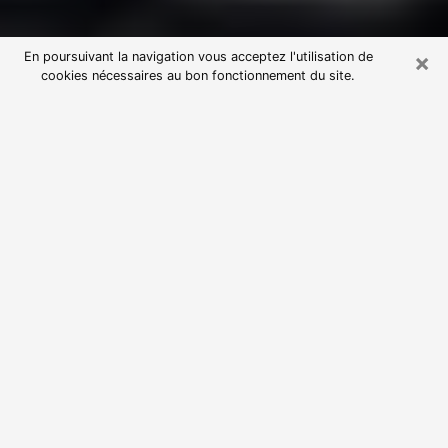
×
En poursuivant la navigation vous acceptez l'utilisation de
cookies nécessaires au bon fonctionnement du site.
Consultation avec une voyante
astrologue à Coutras (33230)
Par l’entremise de la voyance, vous pouvez de nos
jours découvrir les faits marquants de votre passé qui
vous étaient dissimulés. Loin d’être restrictive, elle
vous permet également de sonder les évènements
actuels et futurs de votre existence. Cet avantage
qu’elle procure fait qu’un nombre en perpétuelle
croissance de personne se tourne vers cette pratique.
Toutefois, à l’instar de tous les domaines florissants,
dénicher la voyante idéale devient du fait de la
prolifération des voyantes véreuses un sacré casse-
tête. Les arts divinatoires n’étant pas à la portée de
tous, il serait bien avisé de se tourner vers une