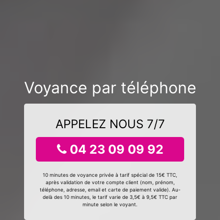
Voyance par téléphone
APPELEZ NOUS 7/7
04 23 09 09 92
10 minutes de voyance privée à tarif spécial de 15€ TTC,
après validation de votre compte client (nom, prénom,
téléphone, adresse, email et carte de paiement valide). Au-
delà des 10 minutes, le tarif varie de 3,5€ à 9,5€ TTC par
minute selon le voyant.