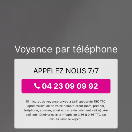
Voyance par téléphone
APPELEZ NOUS 7/7
04 23 09 09 92
10 minutes de voyance privée à tarif spécial de 15€ TTC,
après validation de votre compte client (nom, prénom,
téléphone, adresse, email et carte de paiement valide). Au-
delà des 10 minutes, le tarif varie de 3,5€ à 9,5€ TTC par
minute selon le voyant.