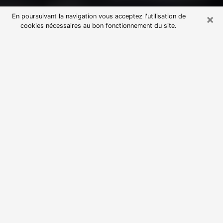
×
En poursuivant la navigation vous acceptez l'utilisation de
cookies nécessaires au bon fonctionnement du site.
Consultation avec une voyante
astrologue à Mios (33380)
Par l’entremise de la voyance, vous pouvez de nos
jours découvrir les faits marquants de votre passé qui
vous étaient dissimulés. Loin d’être restrictive, elle
vous permet également de sonder les évènements
actuels et futurs de votre existence. Cet avantage
qu’elle procure fait qu’un nombre en perpétuelle
croissance de personne se tourne vers cette pratique.
Toutefois, à l’instar de tous les domaines florissants,
dénicher la voyante idéale devient du fait de la
prolifération des voyantes véreuses un sacré casse-
tête. Les arts divinatoires n’étant pas à la portée de
tous, il serait bien avisé de se tourner vers une
voyante sérieuse capable de ressortir aisément les