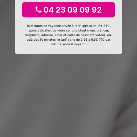
04 23 09 09 92
10 minutes de voyance privée à tarif spécial de 15€ TTC,
après validation de votre compte client (nom, prénom,
téléphone, adresse, email et carte de paiement valide). Au-
delà des 10 minutes, le tarif varie de 3,5€ à 9,5€ TTC par
minute selon le voyant.