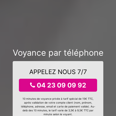
Voyance par téléphone
APPELEZ NOUS 7/7
04 23 09 09 92
10 minutes de voyance privée à tarif spécial de 15€ TTC,
après validation de votre compte client (nom, prénom,
téléphone, adresse, email et carte de paiement valide). Au-
delà des 10 minutes, le tarif varie de 3,5€ à 9,5€ TTC par
minute selon le voyant.