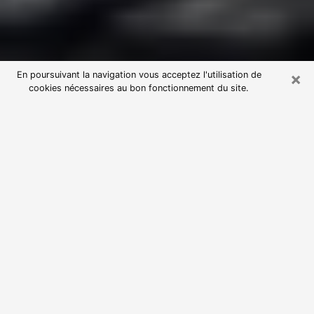
×
En poursuivant la navigation vous acceptez l'utilisation de
cookies nécessaires au bon fonctionnement du site.
Consultation avec une voyante
astrologue à Tournefeuille (31170)
Par l’entremise de la voyance, vous pouvez de nos
jours découvrir les faits marquants de votre passé qui
vous étaient dissimulés. Loin d’être restrictive, elle
vous permet également de sonder les évènements
actuels et futurs de votre existence. Cet avantage
qu’elle procure fait qu’un nombre en perpétuelle
croissance de personne se tourne vers cette pratique.
Toutefois, à l’instar de tous les domaines florissants,
dénicher la voyante idéale devient du fait de la
prolifération des voyantes véreuses un sacré casse-