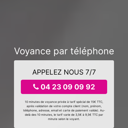
Voyance par téléphone
APPELEZ NOUS 7/7
04 23 09 09 92
10 minutes de voyance privée à tarif spécial de 15€ TTC,
après validation de votre compte client (nom, prénom,
téléphone, adresse, email et carte de paiement valide). Au-
delà des 10 minutes, le tarif varie de 3,5€ à 9,5€ TTC par
minute selon le voyant.