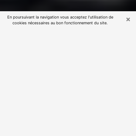
×
En poursuivant la navigation vous acceptez l'utilisation de
cookies nécessaires au bon fonctionnement du site.
Consultation avec une voyante
astrologue à Pibrac (31820)
Par l’entremise de la voyance, vous pouvez de nos
jours découvrir les faits marquants de votre passé qui
vous étaient dissimulés. Loin d’être restrictive, elle
vous permet également de sonder les évènements
actuels et futurs de votre existence. Cet avantage
qu’elle procure fait qu’un nombre en perpétuelle
croissance de personne se tourne vers cette pratique.
Toutefois, à l’instar de tous les domaines florissants,
dénicher la voyante idéale devient du fait de la
prolifération des voyantes véreuses un sacré casse-
tête. Les arts divinatoires n’étant pas à la portée de
tous, il serait bien avisé de se tourner vers une