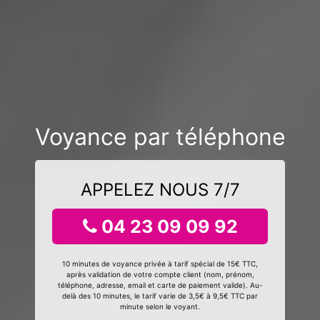
Voyance par téléphone
APPELEZ NOUS 7/7
04 23 09 09 92
10 minutes de voyance privée à tarif spécial de 15€ TTC,
après validation de votre compte client (nom, prénom,
téléphone, adresse, email et carte de paiement valide). Au-
delà des 10 minutes, le tarif varie de 3,5€ à 9,5€ TTC par
minute selon le voyant.