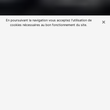
×
En poursuivant la navigation vous acceptez l'utilisation de
cookies nécessaires au bon fonctionnement du site.
Consultation avec une voyante
astrologue à Saint-Jory (31790)
Par l’entremise de la voyance, vous pouvez de nos
jours découvrir les faits marquants de votre passé qui
vous étaient dissimulés. Loin d’être restrictive, elle
vous permet également de sonder les évènements
actuels et futurs de votre existence. Cet avantage
qu’elle procure fait qu’un nombre en perpétuelle
croissance de personne se tourne vers cette pratique.
Toutefois, à l’instar de tous les domaines florissants,
dénicher la voyante idéale devient du fait de la
prolifération des voyantes véreuses un sacré casse-
tête. Les arts divinatoires n’étant pas à la portée de