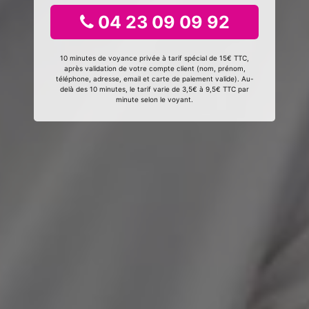
04 23 09 09 92
10 minutes de voyance privée à tarif spécial de 15€ TTC,
après validation de votre compte client (nom, prénom,
téléphone, adresse, email et carte de paiement valide). Au-
delà des 10 minutes, le tarif varie de 3,5€ à 9,5€ TTC par
minute selon le voyant.