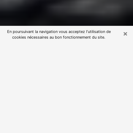
×
En poursuivant la navigation vous acceptez l'utilisation de
cookies nécessaires au bon fonctionnement du site.
Consultation avec une voyante
astrologue à Courbevoie (92400)
Par l’entremise de la voyance, vous pouvez de nos
jours découvrir les faits marquants de votre passé qui
vous étaient dissimulés. Loin d’être restrictive, elle
vous permet également de sonder les évènements
actuels et futurs de votre existence. Cet avantage
qu’elle procure fait qu’un nombre en perpétuelle
croissance de personne se tourne vers cette pratique.
Toutefois, à l’instar de tous les domaines florissants,
dénicher la voyante idéale devient du fait de la
prolifération des voyantes véreuses un sacré casse-