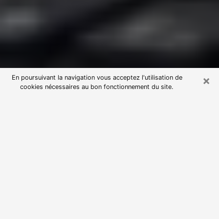
×
En poursuivant la navigation vous acceptez l'utilisation de
cookies nécessaires au bon fonctionnement du site.
Consultation avec une voyante
astrologue à Bois-Colombes
(92270)
Par l’entremise de la voyance, vous pouvez de nos
jours découvrir les faits marquants de votre passé qui
vous étaient dissimulés. Loin d’être restrictive, elle
vous permet également de sonder les évènements
actuels et futurs de votre existence. Cet avantage
qu’elle procure fait qu’un nombre en perpétuelle
croissance de personne se tourne vers cette pratique.