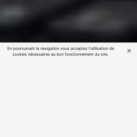
×
En poursuivant la navigation vous acceptez l'utilisation de
cookies nécessaires au bon fonctionnement du site.
Consultation avec une voyante
astrologue à Bourg-la-Reine
(92340)
Par l’entremise de la voyance, vous pouvez de nos
jours découvrir les faits marquants de votre passé qui
vous étaient dissimulés. Loin d’être restrictive, elle
vous permet également de sonder les évènements
actuels et futurs de votre existence. Cet avantage
qu’elle procure fait qu’un nombre en perpétuelle
croissance de personne se tourne vers cette pratique.