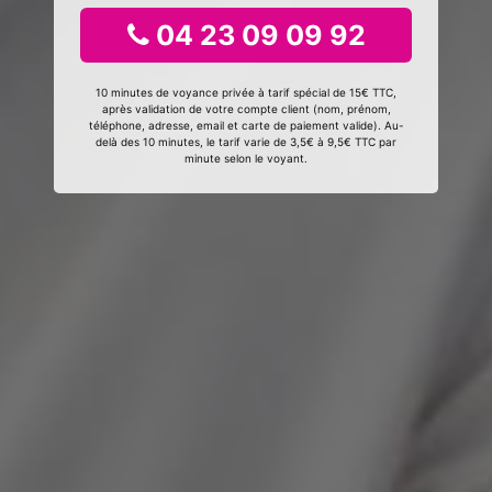
04 23 09 09 92
10 minutes de voyance privée à tarif spécial de 15€ TTC,
après validation de votre compte client (nom, prénom,
téléphone, adresse, email et carte de paiement valide). Au-
delà des 10 minutes, le tarif varie de 3,5€ à 9,5€ TTC par
minute selon le voyant.