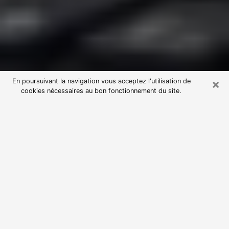
×
En poursuivant la navigation vous acceptez l'utilisation de
cookies nécessaires au bon fonctionnement du site.
Consultation avec une voyante
astrologue à Levallois-Perret
(92300)
Par l’entremise de la voyance, vous pouvez de nos
jours découvrir les faits marquants de votre passé qui
vous étaient dissimulés. Loin d’être restrictive, elle
vous permet également de sonder les évènements
actuels et futurs de votre existence. Cet avantage
qu’elle procure fait qu’un nombre en perpétuelle
croissance de personne se tourne vers cette pratique.