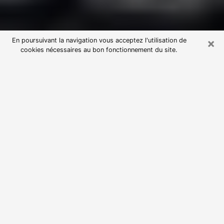
×
En poursuivant la navigation vous acceptez l'utilisation de
cookies nécessaires au bon fonctionnement du site.
Consultation avec une voyante
astrologue à Puteaux (92800)
Par l’entremise de la voyance, vous pouvez de nos
jours découvrir les faits marquants de votre passé qui
vous étaient dissimulés. Loin d’être restrictive, elle
vous permet également de sonder les évènements
actuels et futurs de votre existence. Cet avantage
qu’elle procure fait qu’un nombre en perpétuelle
croissance de personne se tourne vers cette pratique.
Toutefois, à l’instar de tous les domaines florissants,
dénicher la voyante idéale devient du fait de la
prolifération des voyantes véreuses un sacré casse-
tête. Les arts divinatoires n’étant pas à la portée de