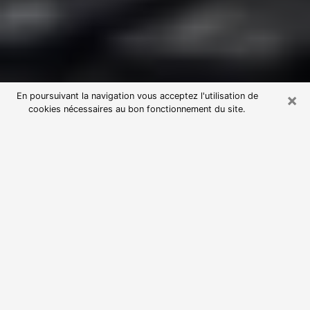
×
En poursuivant la navigation vous acceptez l'utilisation de
cookies nécessaires au bon fonctionnement du site.
Consultation avec une voyante
astrologue en Île-de-France (75)
Par l’entremise de la voyance, vous pouvez de nos
jours découvrir les faits marquants de votre passé qui
vous étaient dissimulés. Loin d’être restrictive, elle
vous permet également de sonder les évènements
actuels et futurs de votre existence. Cet avantage
qu’elle procure fait qu’un nombre en perpétuelle
croissance de personne se tourne vers cette pratique.
Toutefois, à l’instar de tous les domaines florissants,
dénicher la voyante idéale devient du fait de la