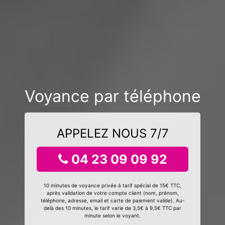
Voyance par téléphone
APPELEZ NOUS 7/7
04 23 09 09 92
10 minutes de voyance privée à tarif spécial de 15€ TTC,
après validation de votre compte client (nom, prénom,
téléphone, adresse, email et carte de paiement valide). Au-
delà des 10 minutes, le tarif varie de 3,5€ à 9,5€ TTC par
minute selon le voyant.