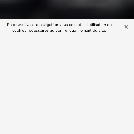
×
En poursuivant la navigation vous acceptez l'utilisation de
cookies nécessaires au bon fonctionnement du site.
Consultation avec une voyante
astrologue à Marvejols (48100)
Par l’entremise de la voyance, vous pouvez de nos
jours découvrir les faits marquants de votre passé qui
vous étaient dissimulés. Loin d’être restrictive, elle
vous permet également de sonder les évènements
actuels et futurs de votre existence. Cet avantage
qu’elle procure fait qu’un nombre en perpétuelle
croissance de personne se tourne vers cette pratique.
Toutefois, à l’instar de tous les domaines florissants,
dénicher la voyante idéale devient du fait de la
prolifération des voyantes véreuses un sacré casse-
tête. Les arts divinatoires n’étant pas à la portée de