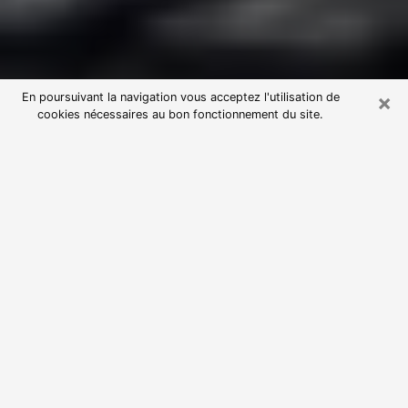
×
En poursuivant la navigation vous acceptez l'utilisation de
cookies nécessaires au bon fonctionnement du site.
Consultation avec une voyante
astrologue à Tourlaville (50110)
Par l’entremise de la voyance, vous pouvez de nos
jours découvrir les faits marquants de votre passé qui
vous étaient dissimulés. Loin d’être restrictive, elle
vous permet également de sonder les évènements
actuels et futurs de votre existence. Cet avantage
qu’elle procure fait qu’un nombre en perpétuelle
croissance de personne se tourne vers cette pratique.
Toutefois, à l’instar de tous les domaines florissants,
dénicher la voyante idéale devient du fait de la
prolifération des voyantes véreuses un sacré casse-