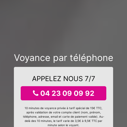
Voyance par téléphone
APPELEZ NOUS 7/7
04 23 09 09 92
10 minutes de voyance privée à tarif spécial de 15€ TTC,
après validation de votre compte client (nom, prénom,
téléphone, adresse, email et carte de paiement valide). Au-
delà des 10 minutes, le tarif varie de 3,5€ à 9,5€ TTC par
minute selon le voyant.