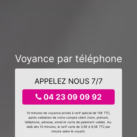
Voyance par téléphone
APPELEZ NOUS 7/7
04 23 09 09 92
10 minutes de voyance privée à tarif spécial de 15€ TTC,
après validation de votre compte client (nom, prénom,
téléphone, adresse, email et carte de paiement valide). Au-
delà des 10 minutes, le tarif varie de 3,5€ à 9,5€ TTC par
minute selon le voyant.