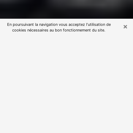
×
En poursuivant la navigation vous acceptez l'utilisation de
cookies nécessaires au bon fonctionnement du site.
Consultation avec une voyante
astrologue à Amnéville (57360)
Par l’entremise de la voyance, vous pouvez de nos
jours découvrir les faits marquants de votre passé qui
vous étaient dissimulés. Loin d’être restrictive, elle
vous permet également de sonder les évènements
actuels et futurs de votre existence. Cet avantage
qu’elle procure fait qu’un nombre en perpétuelle
croissance de personne se tourne vers cette pratique.
Toutefois, à l’instar de tous les domaines florissants,
dénicher la voyante idéale devient du fait de la
prolifération des voyantes véreuses un sacré casse-
tête. Les arts divinatoires n’étant pas à la portée de